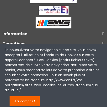
Information
Conditions
En poursuivant votre navigation sur ce site, vous devez
Services clients
accepter l’utilisation et l'écriture de Cookies sur votre
appareil connecté. Ces Cookies (petits fichiers texte)
permettent de suivre votre navigation, actualiser votre
panier, vous reconnaitre lors de votre prochaine visite et
sécuriser votre connexion. Pour en savoir plus et
paramétrer les traceurs: http://www.cnil.fr/vos-
obligations/sites-web-cookies-et-autres-traceurs/que-
Copyright © 2026 Piste de Karting de Lommerange. Tous
dit-la-loi/
droits réservés.
J'ai compris !